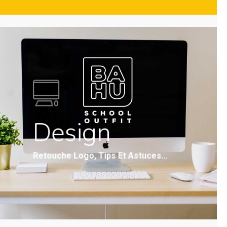
Design
Retouche Logo, Tips Et Astuces…